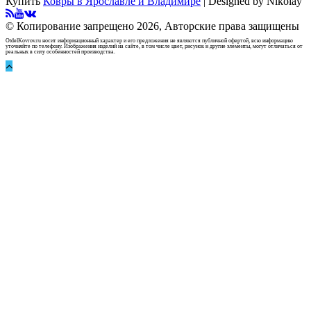
Купить
Ковры в Ярославле и Владимире
| Designed by Nikolay
© Копирование запрещено 2026, Авторские права защищены
OtdelKovrov.ru носит информационный характер и его предложения не являются публичной офертой, всю информацию
уточняйте по телефону. Изображения изделий на сайте, в том числе цвет, рисунок и другие элементы, могут отличаться от
реальных в силу особенностей производства.