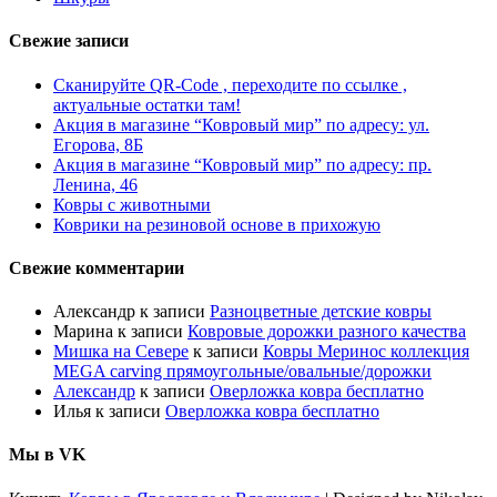
Свежие записи
Сканируйте QR-Code , переходите по ссылке ,
актуальные остатки там!
Акция в магазине “Ковровый мир” по адресу: ул.
Егорова, 8Б
Акция в магазине “Ковровый мир” по адресу: пр.
Ленина, 46
Ковры с животными
Коврики на резиновой основе в прихожую
Свежие комментарии
Александр
к записи
Разноцветные детские ковры
Марина
к записи
Ковровые дорожки разного качества
Мишка на Севере
к записи
Ковры Меринос коллекция
MEGA carving прямоугольные/овальные/дорожки
Александр
к записи
Оверложка ковра бесплатно
Илья
к записи
Оверложка ковра бесплатно
Мы в VK