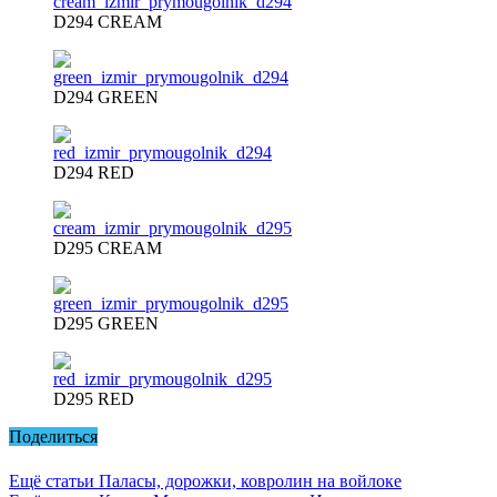
D294 CREAM
D294 GREEN
D294 RED
D295 CREAM
D295 GREEN
D295 RED
Поделиться
Ещё статьи
Паласы, дорожки, ковролин на войлоке