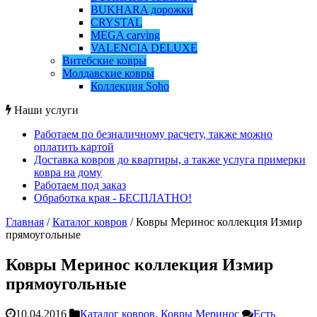
BUKHARA дорожки
CRYSTAL
MEGA carving
VALENCIA DELUXE
Витебские ковры
Молдавские ковры
Коллекция Soho
Наши услуги
Работаем по безналичному расчету, также можно
оплатить картой
Доставка ковров до квартиры, а также услуга примерки
ковра на дому
Работаем под заказ
Обработка края - БЕСПЛАТНО!
Главная
/
Каталог ковров
/
Ковры Меринос коллекция Измир
прямоугольные
Ковры Меринос коллекция Измир
прямоугольные
10.04.2016
Каталог ковров
,
Ковры Меринос
Есть