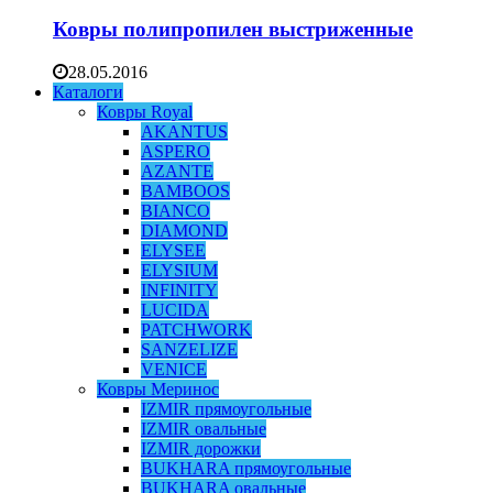
Ковры полипропилен выстриженные
28.05.2016
Каталоги
Ковры Royal
AKANTUS
ASPERO
AZANTE
BAMBOOS
BIANCO
DIAMOND
ELYSEE
ELYSIUM
INFINITY
LUCIDA
PATCHWORK
SANZELIZE
VENICE
Ковры Меринос
IZMIR прямоугольные
IZMIR овальные
IZMIR дорожки
BUKHARA прямоугольные
BUKHARA овальные