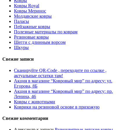
Ковры
Ковры Royal
Ковры Меринос
Молдавские ковры
Паласы
Пейзажные ковры
Полезные материалы по коврам
Резиновые ковры
Шегги с длинным ворсом
Шкуры
Свежие записи
Сканируйте QR-Code , переходите по ссылке ,
актуальные остатки там!
Акция в магазине “Ковровый мир” по адресу: ул.
Егорова, 8Б
Акция в магазине “Ковровый мир” по адресу: пр.
Ленина, 46
Ковры с животными
Коврики на резиновой основе в прихожую
Свежие комментарии
Александр
к записи
Разноцветные детские ковры