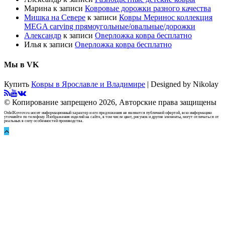
Марина
к записи
Ковровые дорожки разного качества
Мишка на Севере
к записи
Ковры Меринос коллекция
MEGA carving прямоугольные/овальные/дорожки
Александр
к записи
Оверложка ковра бесплатно
Илья
к записи
Оверложка ковра бесплатно
Мы в VK
Купить
Ковры в Ярославле и Владимире
| Designed by Nikolay
© Копирование запрещено 2026, Авторские права защищены
OtdelKovrov.ru носит информационный характер и его предложения не являются публичной офертой, всю информацию
уточняйте по телефону. Изображения изделий на сайте, в том числе цвет, рисунок и другие элементы, могут отличаться от
реальных в силу особенностей производства.