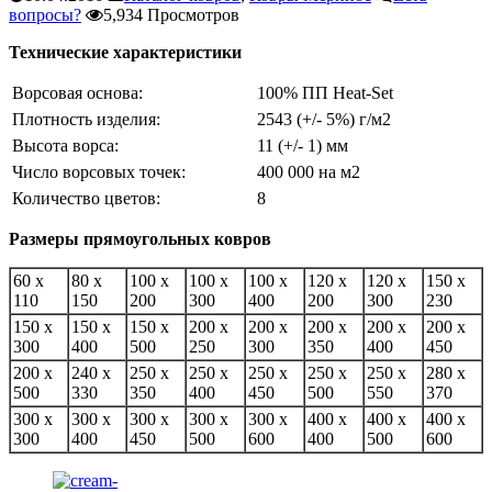
вопросы?
5,934 Просмотров
Технические характеристики
Ворсовая основа:
100% ПП Heat-Set
Плотность изделия:
2543 (+/- 5%) г/м2
Высота ворса:
11 (+/- 1) мм
Число ворсовых точек:
400 000 на м2
Количество цветов:
8
Размеры прямоугольных ковров
60 x
80 x
100 x
100 x
100 x
120 x
120 x
150 x
110
150
200
300
400
200
300
230
150 x
150 x
150 x
200 x
200 x
200 x
200 x
200 x
300
400
500
250
300
350
400
450
200 x
240 x
250 x
250 x
250 x
250 x
250 x
280 x
500
330
350
400
450
500
550
370
300 x
300 x
300 x
300 x
300 x
400 x
400 x
400 x
300
400
450
500
600
400
500
600