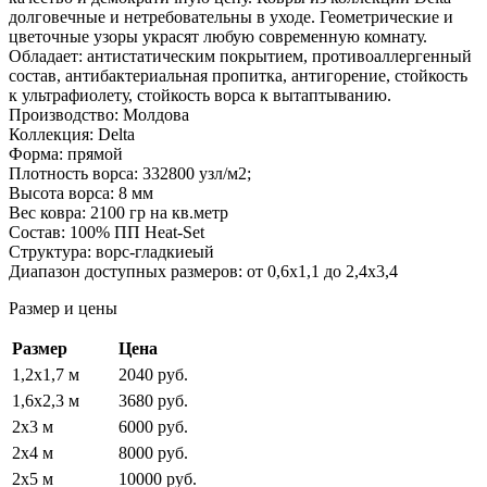
долговечные и нетребовательны в уходе. Геометрические и
цветочные узоры украсят любую современную комнату.
Обладает: антистатическим покрытием, противоаллергенный
состав, антибактериальная пропитка, антигорение, стойкость
к ультрафиолету, стойкость ворса к вытаптыванию.
Производство: Молдова
Коллекция: Delta
Форма: прямой
Плотность ворса: 332800 узл/м2;
Высота ворса: 8 мм
Вес ковра: 2100 гр на кв.метр
Состав: 100% ПП Heat-Set
Структура: ворс-гладкиеый
Диапазон доступных размеров: от 0,6х1,1 до 2,4х3,4
Размер и цены
Размер
Цена
1,2х1,7 м
2040 руб.
1,6х2,3 м
3680 руб.
2х3 м
6000 руб.
2х4 м
8000 руб.
2х5 м
10000 руб.