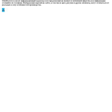
OtdelKovrov.ru носит информационный характер и его предложения не являются публичной офертой, всю информацию
уточняйте по телефону. Изображения изделий на сайте, в том числе цвет, рисунок и другие элементы, могут отличаться от
реальных в силу особенностей производства.