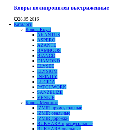
Ковры полипропилен выстриженные
28.05.2016
Каталоги
Ковры Royal
AKANTUS
ASPERO
AZANTE
BAMBOOS
BIANCO
DIAMOND
ELYSEE
ELYSIUM
INFINITY
LUCIDA
PATCHWORK
SANZELIZE
VENICE
Ковры Меринос
IZMIR прямоугольные
IZMIR овальные
IZMIR дорожки
BUKHARA прямоугольные
BUKHARA овальные