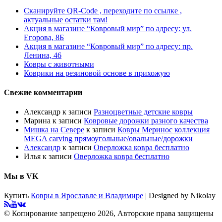
Сканируйте QR-Code , переходите по ссылке ,
актуальные остатки там!
Акция в магазине “Ковровый мир” по адресу: ул.
Егорова, 8Б
Акция в магазине “Ковровый мир” по адресу: пр.
Ленина, 46
Ковры с животными
Коврики на резиновой основе в прихожую
Свежие комментарии
Александр
к записи
Разноцветные детские ковры
Марина
к записи
Ковровые дорожки разного качества
Мишка на Севере
к записи
Ковры Меринос коллекция
MEGA carving прямоугольные/овальные/дорожки
Александр
к записи
Оверложка ковра бесплатно
Илья
к записи
Оверложка ковра бесплатно
Мы в VK
Купить
Ковры в Ярославле и Владимире
| Designed by Nikolay
© Копирование запрещено 2026, Авторские права защищены