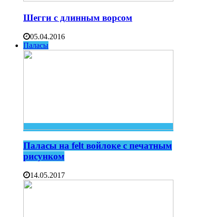
Шегги с длинным ворсом
05.04.2016
Паласы
Паласы на felt войлоке с печатным
рисунком
14.05.2017