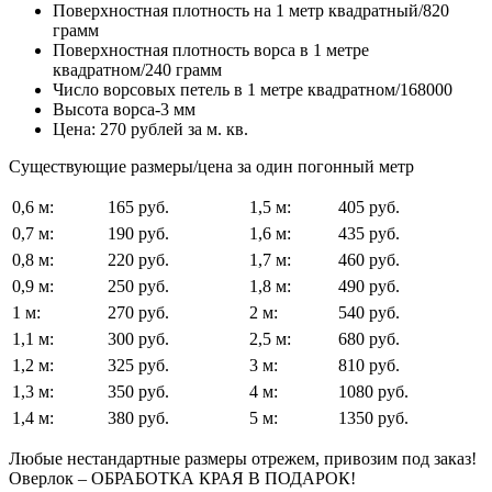
Поверхностная плотность на 1 метр квадратный/820
грамм
Поверхностная плотность ворса в 1 метре
квадратном/240 грамм
Число ворсовых петель в 1 метре квадратном/168000
Высота ворса-3 мм
Цена: 270 рублей за м. кв.
Существующие размеры/цена за один погонный метр
0,6 м:
165 руб.
1,5 м:
405 руб.
0,7 м:
190 руб.
1,6 м:
435 руб.
0,8 м:
220 руб.
1,7 м:
460 руб.
0,9 м:
250 руб.
1,8 м:
490 руб.
1 м:
270 руб.
2 м:
540 руб.
1,1 м:
300 руб.
2,5 м:
680 руб.
1,2 м:
325 руб.
3 м:
810 руб.
1,3 м:
350 руб.
4 м:
1080 руб.
1,4 м:
380 руб.
5 м:
1350 руб.
Любые нестандартные размеры отрежем, привозим под заказ!
Оверлок – ОБРАБОТКА КРАЯ В ПОДАРОК!