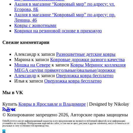
Акция в магазине “Ковровый мир” по адресу: ул.
Егорова, 8Б
Акция в магазине “Ковровый мир” по адресу: пр.
Ленина, 46
Ковры с животными
Коврики на резиновой основе в прихожую
Свежие комментарии
Александр
к записи
Разноцветные детские ковры
Марина
к записи
Ковровые дорожки разного качества
Мишка на Севере
к записи
Ковры Меринос коллекция
MEGA carving прямоугольные/овальные/дорожки
Александр
к записи
Оверложка ковра бесплатно
Илья
к записи
Оверложка ковра бесплатно
Мы в VK
Купить
Ковры в Ярославле и Владимире
| Designed by Nikolay
© Копирование запрещено 2026, Авторские права защищены
OtdelKovrov.ru носит информационный характер и его предложения не являются публичной офертой, всю информацию
уточняйте по телефону. Изображения изделий на сайте, в том числе цвет, рисунок и другие элементы, могут отличаться от
реальных в силу особенностей производства.